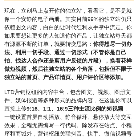
现在，立刻马上点开你的独立站，看看它，是不是就
像一个安静的电子画册。其实目前99%的独立站仍只
依赖图文内容，白白的让时代红利从手掌中流走。你
如果要想让更多的人知道你的产品，让独立站每天都
有源源不断的订单，就要转变思路：
你得想尽一切办
法、利用一切手段、通过一切形式（不管你是自己
拍、找达人合作还是剪用户反馈的片段），换着花样
做短视频，然后往独立站的各个角落，包括但不限于
独立站的首页、产品详情页、用户评价区等添加。
LTD营销枢纽的内容中台，包含图文、视频、图册文
件、媒体报道等多种形式的品牌内容，在这里你可以
直接上传
9:16、1:1、16:9三种主流比例的短视频
，
一键设置首屏自动播放、静音循环、悬停放大等交互
效果，全程无需编写一行代码。除发布在站点、小程
序和商城外，营销枢纽关联抖音、快手、微信视频号