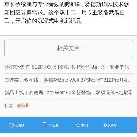
重长效续航与专业音效的
狩816
，赛德斯均以技术创
新回应玩家需求。这个双十二，用专业装备武装自
己，开启你的沉浸式电竞新纪元。
相关文章
赛德斯携“狩·812PRO”亮相深圳NIP粉丝见面会，专业电竞
外设点燃线下狂欢
口碑实力双在线！赛德斯Bate Wolf 87键盘+狩812Pro耳机
成玩家首选组合
新品上线｜赛德斯Bate Wolf 87全新登场，双模无线+九紫零
号轴解锁纯粹指尖沉浸感
标签：
赛德斯
电脑版
手机版
联系我们
版权声明