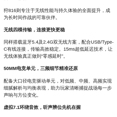
狩816则专注于无线性能与持久体验的全面提升，成
为长时间作战的可靠伙伴。
无线四模传输，连接更快更稳
同样搭载蓝牙5.4及2.4G双无线方案，配合USB/Type-
C有线连接，传输高效稳定。15ms超低延迟技术，让
无线体验真正做到“零感延时”。
50MM电竞单元，三频细节精准还原
配备大口径电竞驱动单元，对低频、中频、高频实现
细腻解析与均衡表现，助力玩家清晰捕捉战场每一步
声响与方位变化。
虚拟7.1环绕音效，听声辨位先机在握