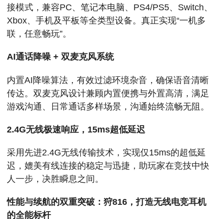
接模式，兼容PC、笔记本电脑、PS4/PS5、Switch、
Xbox、手机及平板等全类型设备。真正实现“一机多
联，任意畅玩”。
AI通话降噪 + 双麦克风系统
内置AI降噪算法，有效过滤环境杂音，确保语音清晰
传达。双麦克风设计兼顾内置便携与外置高清，满足
游戏沟通、日常通话多样场景，沟通始终流畅无阻。
2.4G无线极速响应，15ms超低延迟
采用先进2.4G无线传输技术，实现仅15ms的超低延
迟，媲美有线连接的稳定与迅捷，助玩家在竞技中快
人一步，决胜瞬息之间。
性能与续航的双重突破：狩816，打造无线电竞耳机
的全能标杆